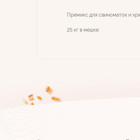
Премикс для свиноматок и хр
25 кг в мешке