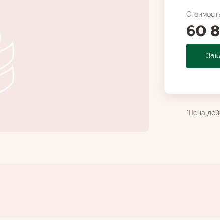
Стоимост
60 8
Зак
*Цена дей