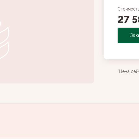
Стоимост
27 5
Зак
*Цена дей