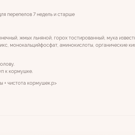
я перепелов 7 недель и старше
нечный, жмых льняной, горох тостированный, мука извест
кс, монокальцийфосфат, аминокислоты, органические кис
голову.
уп к кормушке.
ы + чистота кормушек.p>