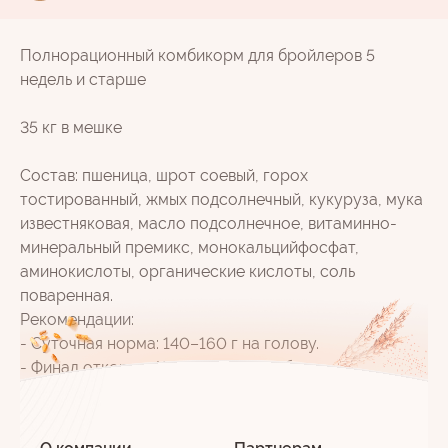
Полнорационный комбикорм для бройлеров 5
недель и старше
35 кг в мешке
Состав: пшеница, шрот соевый, горох
тостированный, жмых подсолнечный, кукуруза, мука
известняковая, масло подсолнечное, витаминно-
минеральный премикс, монокальцийфосфат,
аминокислоты, органические кислоты, соль
поваренная.
Рекомендации:
- Суточная норма: 140–160 г на голову.
- Финал откорма: Корм вволю до убоя.