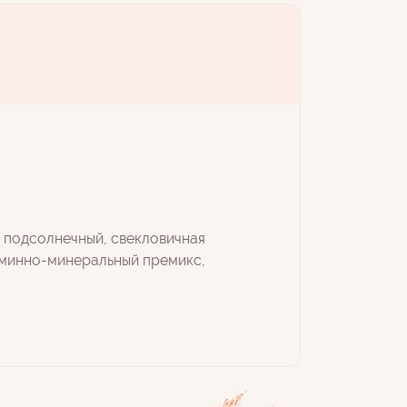
т подсолнечный, свекловичная
таминно-минеральный премикс,