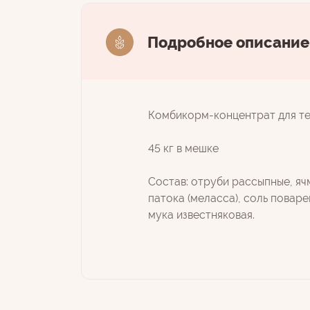
Подробное описание
Комбикорм-концентрат для тел
45 кг в мешке
Состав: отруби рассыпные, яч
патока (меласса), соль повар
мука известняковая.